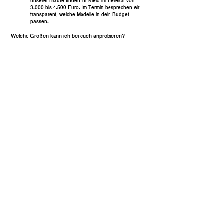
unserer Bräute finden ihr Kleid im Bereich von
3.000 bis 4.500 Euro. Im Termin besprechen wir
transparent, welche Modelle in dein Budget
passen.
Welche Größen kann ich bei euch anprobieren?
Unsere Anprobemodelle reich bis XL im Store,
inklusive ausgewählter Curve-Optionen. Ein Teil
unserer Designer-Kleider ist bewusst in größeren
Größen im Store, damit du die gleichen modernen
Silhouetten in einer passenden Größe anprobieren
kannst.
Kann ich Begleitpersonen zur Anprobe mitbringen?
Ja, du kannst gerne deine Lieblingsmenschen
mitbringen. Uns ist wichtig, dass du genug Ruhe
hast, auf dein eigenes Gefühl zu hören.
Was ist, wenn ich noch gar nicht weiß, welcher Stil zu mir
passt?
Das ist völlig normal. Viele Bräute kommen ohne
klare Vorstellung. Wir führen dich Schritt für Schritt
durch verschiedene Silhouetten, Stoffe und
Designer, bis du merkst, was sich nach dir anfühlt.