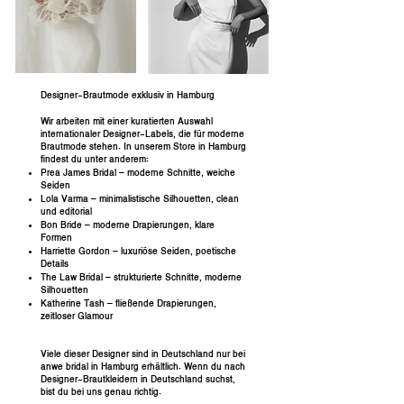
Designer-Brautmode exklusiv in Hamburg
Wir arbeiten mit einer kuratierten Auswahl
internationaler Designer-Labels, die für moderne
Brautmode stehen. In unserem Store in Hamburg
findest du unter anderem:
Prea James Bridal – moderne Schnitte, weiche
Seiden
Lola Varma – minimalistische Silhouetten, clean
und editorial
Bon Bride – moderne Drapierungen, klare
Formen
Harriette Gordon – luxuriöse Seiden, poetische
Details
The Law Bridal – strukturierte Schnitte, moderne
Silhouetten
Katherine Tash – fließende Drapierungen,
zeitloser Glamour
Viele dieser Designer sind in Deutschland nur bei
anwe bridal in Hamburg erhältlich. Wenn du nach
Designer-Brautkleidern in Deutschland suchst,
bist du bei uns genau richtig.