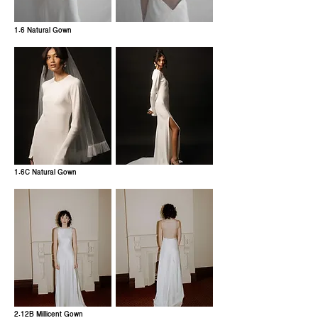
1.6 Natural Gown
1.6C Natural Gown
2.12B Millicent Gown