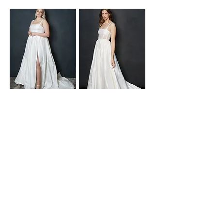
2.9A Blanca Gown
3.3B Butterfly Top