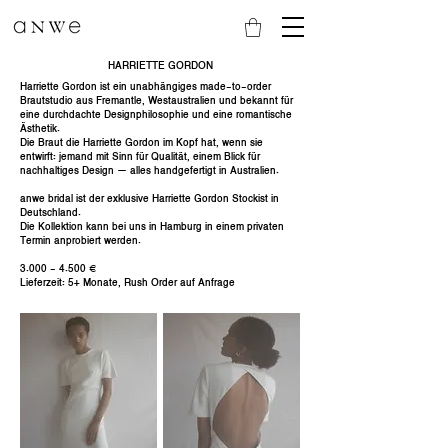
HARRIETTE GORDON
Harriette Gordon ist ein unabhängiges made-to-order
Brautstudio aus Fremantle, Westaustralien und bekannt für
eine durchdachte Designphilosophie und eine romantische
Ästhetik.
Die Braut die Harriette Gordon im Kopf hat, wenn sie
entwirft: jemand mit Sinn für Qualität, einem Blick für
nachhaltiges Design — alles handgefertigt in Australien.
anwe bridal ist der exklusive Harriette Gordon Stockist in
Deutschland.
Die Kollektion kann bei uns in Hamburg in einem privaten
Termin anprobiert werden.
3.000 - 4.500
€
Lieferzeit: 5+ Monate, Rush Order auf Anfrage