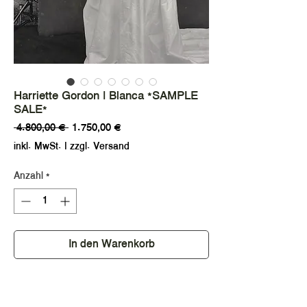
Harriette Gordon | Blanca *SAMPLE
SALE*
Standardpreis
Sale-
 4.800,00 € 
1.750,00 €
Preis
inkl. MwSt.
|
zzgl. Versand
Anzahl
*
In den Warenkorb