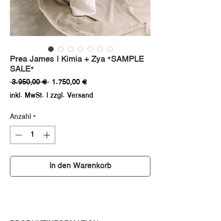
Prea James | Kimia + Zya *SAMPLE
SALE*
Standardpreis
Sale-
 3.950,00 € 
1.750,00 €
Preis
inkl. MwSt.
|
zzgl. Versand
Anzahl
*
In den Warenkorb