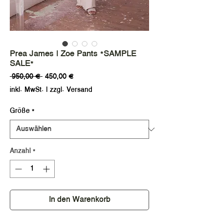
Prea James | Zoe Pants *SAMPLE
SALE*
Standardpreis
Sale-
 950,00 € 
450,00 €
Preis
inkl. MwSt.
|
zzgl. Versand
Größe
*
Anzahl
*
In den Warenkorb