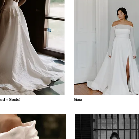
ard + Seide)
Gaia